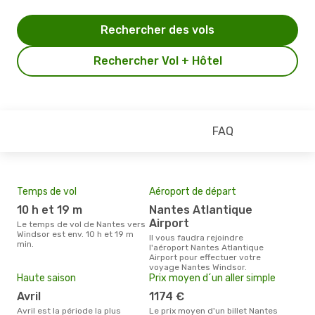
Rechercher des vols
Rechercher Vol + Hôtel
FAQ
Temps de vol
Aéroport de départ
Mei
eff
10 h et 19 m
Nantes Atlantique
rés
Airport
Le temps de vol de Nantes vers
a
Windsor est env. 10 h et 19 m
Il vous faudra rejoindre
min.
l'aéroport Nantes Atlantique
Selon les dernières données,
Airport pour effectuer votre
août
voyage Nantes Windsor.
pour
Haute saison
Prix moyen d´un aller simple
d´un
Win
avril
1174 €
avril est la période la plus
Le prix moyen d'un billet Nantes