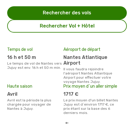
Rechercher des vols
Rechercher Vol + Hôtel
Temps de vol
Aéroport de départ
Mei
eff
16 h et 50 m
Nantes Atlantique
rés
Airport
Le temps de vol de Nantes vers
n
Jujuy est env. 16 h et 50 m min.
Il vous faudra rejoindre
l'aéroport Nantes Atlantique
Selon les dernières données,
Airport pour effectuer votre
nov
voyage Nantes Jujuy.
usit
Haute saison
Prix moyen d´un aller simple
rése
dest
avril
1717 €
dép
avril est la période la plus
Le prix moyen d'un billet Nantes
chargée pour voyager de
Jujuy est d´environ 1717 €, ce
Nantes à Jujuy.
prix étant sur la base des 6
derniers mois.