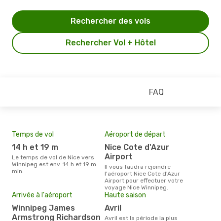
Rechercher des vols
Rechercher Vol + Hôtel
FAQ
Temps de vol
Aéroport de départ
Pri
14 h et 19 m
Nice Cote d'Azur
8
Airport
Le temps de vol de Nice vers
Le prix moyen d'un billet Nice
Winnipeg est env. 14 h et 19 m
Winn
Il vous faudra rejoindre
min.
prix
l'aéroport Nice Cote d'Azur
dern
Airport pour effectuer votre
voyage Nice Winnipeg.
Arrivée à l'aéroport
Haute saison
Winnipeg James
avril
Armstrong Richardson
avril est la période la plus