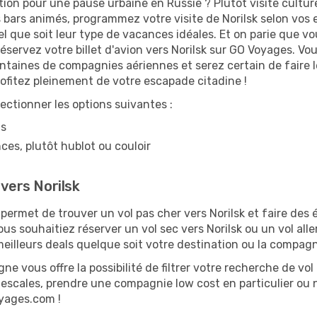
ation pour une pause urbaine en Russie ? Plutôt visite culture
bars animés, programmez votre visite de Norilsk selon vos en
el que soit leur type de vacances idéales. Et on parie que v
ervez votre billet d'avion vers Norilsk sur GO Voyages. Vou
centaines de compagnies aériennes et serez certain de faire l
ofitez pleinement de votre escapade citadine !
lectionner les options suivantes :
ns
ces, plutôt hublot ou couloir
 vers Norilsk
rmet de trouver un vol pas cher vers Norilsk et faire des é
ous souhaitiez réserver un vol sec vers Norilsk ou un vol all
illeurs deals quelque soit votre destination ou la compagn
ne vous offre la possibilité de filtrer votre recherche de vol 
es escales, prendre une compagnie low cost en particulier ou n
oyages.com !