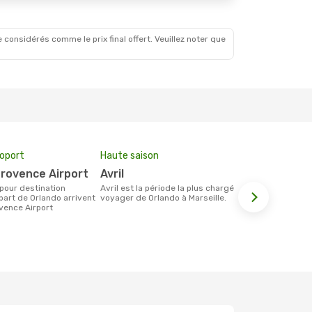
 considérés comme le prix final offert. Veuillez noter que
roport
Haute saison
Prix moyen 
-Provence Airport
avril
562 €
avril est la période la plus chargée pour
Le prix moyen d'un billet Orlando
part de Orlando arrivent
voyager de Orlando à Marseille.
Marseille es
vence Airport
étant sur la