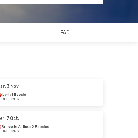
FAQ
ar. 3 Nov.
Iberia
1 Escale
ORL
- MRS
er. 7 Oct.
Brussels Airlines
2 Escales
ORL
- MRS