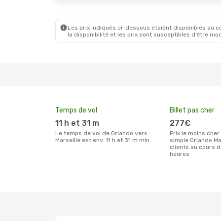
Les prix indiqués ci-dessous étaient disponibles au cou
la disponibilité et les prix sont susceptibles d’être mod
Temps de vol
Billet pas cher
11 h et 31 m
277€
Le temps de vol de Orlando vers
Prix le moins cher pour un billet aller
Marseille est env. 11 h et 31 m min.
simple Orlando Ma
clients au cours 
heures