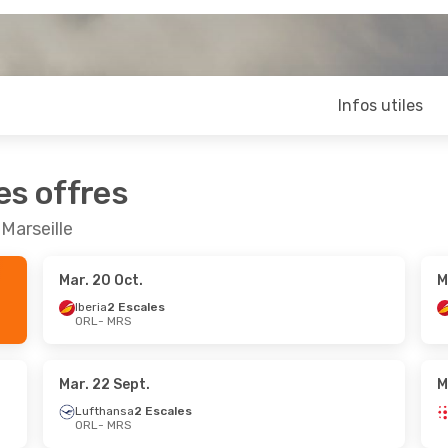
Infos utiles
es offres
Marseille
Mar. 20 Oct.
M
Iberia
2 Escales
ORL
- MRS
Mar. 22 Sept.
M
Lufthansa
2 Escales
ORL
- MRS