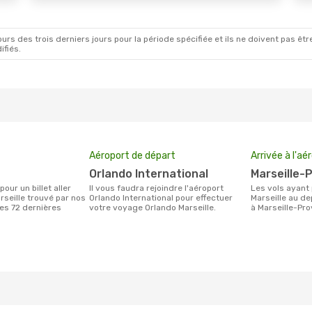
rs des trois derniers jours pour la période spécifiée et ils ne doivent pas être
ifiés.
Aéroport de départ
Arrivée à l'aé
Orlando International
Marseille
Il vous faudra rejoindre l'aéroport
Les vols ayant pour destination
rseille trouvé par nos
Orlando International pour effectuer
Marseille au de
des 72 dernières
votre voyage Orlando Marseille.
à Marseille-Pro