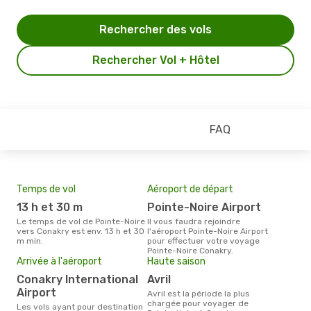
Rechercher des vols
Rechercher Vol + Hôtel
FAQ
Temps de vol
Aéroport de départ
Pri
13 h et 30 m
Pointe-Noire Airport
9
Le temps de vol de Pointe-Noire
Il vous faudra rejoindre
Le prix moyen d'un billet Pointe-
vers Conakry est env. 13 h et 30
l'aéroport Pointe-Noire Airport
Noir
m min.
pour effectuer votre voyage
€, c
Pointe-Noire Conakry.
dern
Arrivée à l'aéroport
Haute saison
Conakry International
avril
Airport
avril est la période la plus
chargée pour voyager de
Les vols ayant pour destination