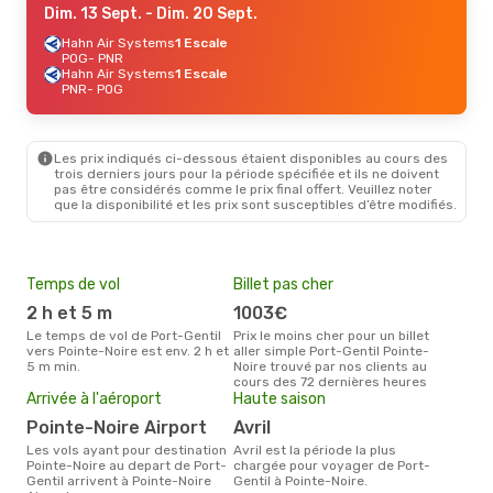
Dim. 13 Sept.
- Dim. 20 Sept.
Hahn Air Systems
1 Escale
POG
- PNR
Hahn Air Systems
1 Escale
PNR
- POG
Les prix indiqués ci-dessous étaient disponibles au cours des
trois derniers jours pour la période spécifiée et ils ne doivent
pas être considérés comme le prix final offert. Veuillez noter
que la disponibilité et les prix sont susceptibles d’être modifiés.
Temps de vol
Billet pas cher
Pri
2 h et 5 m
1003€
3
Le temps de vol de Port-Gentil
Prix le moins cher pour un billet
Le prix moyen d'un billet Port-
vers Pointe-Noire est env. 2 h et
aller simple Port-Gentil Pointe-
Gent
5 m min.
Noire trouvé par nos clients au
´env
cours des 72 dernières heures
la b
Arrivée à l'aéroport
Haute saison
Pointe-Noire Airport
avril
Les vols ayant pour destination
avril est la période la plus
Pointe-Noire au depart de Port-
chargée pour voyager de Port-
Gentil arrivent à Pointe-Noire
Gentil à Pointe-Noire.