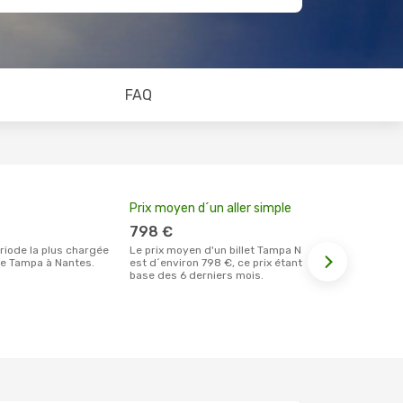
FAQ
Prix moyen d´un aller simple
Meilleur m
votre rése
798 €
décemb
Le prix moyen d'un billet Tampa Nantes
e Tampa à Nantes.
est d´environ 798 €, ce prix étant sur la
Selon les dernières données, décembre
base des 6 derniers mois.
est le momen
effectuer la
destination 
Tampa