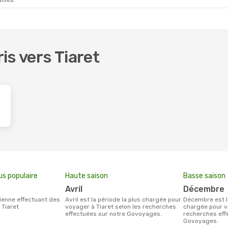
ifiés.
ris vers Tiaret
us populaire
Haute saison
Basse saison
avril
décembre
avril est la période la plus chargée pour
décembre est la période la moins
 Tiaret
voyager à Tiaret selon les recherches
chargée pour v
effectuées sur notre Govoyages.
recherches eff
Govoyages.