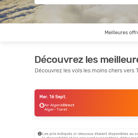
Meilleures offr
Découvrez les meilleur
Découvrez les vols les moins chers vers 
Mer. 16 Sept.
Dim. 4 Oct.
- Mer. 7 Oct.
Air Algerie
Direct
Alger
- Tiaret
Air Algerie
Direct
Alger
- Tiaret
Air Algerie
Direct
Tiaret
- Alger
Les prix indiqués ci-dessous étaient disponibles au cou