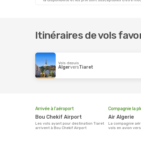
la disponibilité et les prix sont susceptibles d’être mod
Itinéraires de vols favo
Vols depuis
Alger
vers
Tiaret
Arrivée à l'aéroport
Compagnie la pl
Bou Chekif Airport
Air Algerie
Les vols ayant pour destination Tiaret
La compagnie aérienne effectuant des
arrivent à Bou Chekif Airport
vols en avion vers