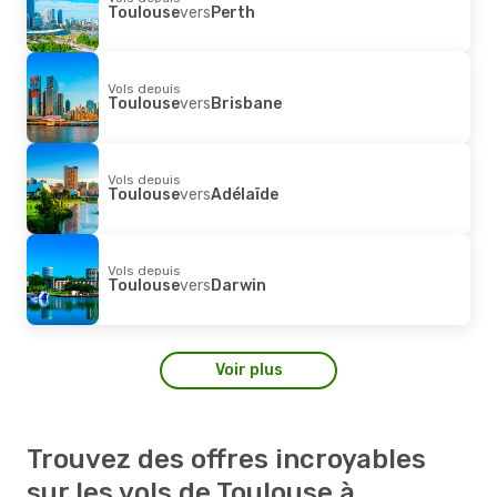
Toulouse
vers
Perth
Vols depuis
Toulouse
vers
Brisbane
Vols depuis
Toulouse
vers
Adélaïde
Vols depuis
Toulouse
vers
Darwin
Voir plus
Trouvez des offres incroyables
sur les vols de Toulouse à