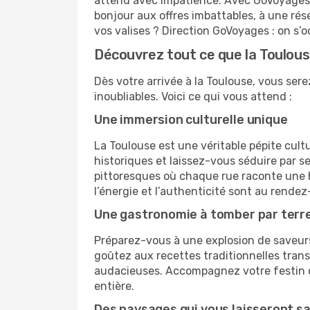
attend avec impatience. Avec GoVoyages, 
bonjour aux offres imbattables, à une rés
vos valises ? Direction GoVoyages : on s’
Découvrez tout ce que la Toulouse
Dès votre arrivée à la Toulouse, vous ser
inoubliables. Voici ce qui vous attend :
Une immersion culturelle unique
La Toulouse est une véritable pépite cul
historiques et laissez-vous séduire par s
pittoresques où chaque rue raconte une hi
l’énergie et l’authenticité sont au rendez
Une gastronomie à tomber par terr
Préparez-vous à une explosion de saveurs
goûtez aux recettes traditionnelles tran
audacieuses. Accompagnez votre festin d’
entière.
Des paysages qui vous laisseront sa