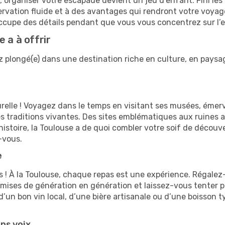
organiser votre escapade devient un jeu d’enfant. Fini les 
ervation fluide et à des avantages qui rendront votre voyag
occupe des détails pendant que vous vous concentrez sur l’ex
 a à offrir
ez plongé(e) dans une destination riche en culture, en pays
turelle ! Voyagez dans le temps en visitant ses musées, ém
es traditions vivantes. Des sites emblématiques aux ruines 
stoire, la Toulouse a de quoi combler votre soif de découver
-vous.
e
 ! À la Toulouse, chaque repas est une expérience. Régalez
smises de génération en génération et laissez-vous tenter 
un bon vin local, d’une bière artisanale ou d’une boisson t
ns voix