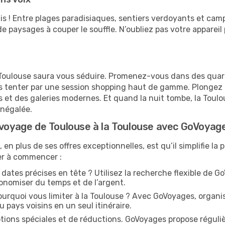
s ! Entre plages paradisiaques, sentiers verdoyants et cam
de paysages à couper le souffle. N’oubliez pas votre apparei
a Toulouse saura vous séduire. Promenez-vous dans des quar
 tenter par une session shopping haut de gamme. Plongez 
s et des galeries modernes. Et quand la nuit tombe, la Toulo
inégalée.
 voyage de Toulouse à la Toulouse avec GoVoyag
 plus de ses offres exceptionnelles, est qu’il simplifie la p
der à commencer :
dates précises en tête ? Utilisez la recherche flexible de G
conomiser du temps et de l’argent.
urquoi vous limiter à la Toulouse ? Avec GoVoyages, organ
u pays voisins en un seul itinéraire.
tions spéciales et de réductions. GoVoyages propose réguli