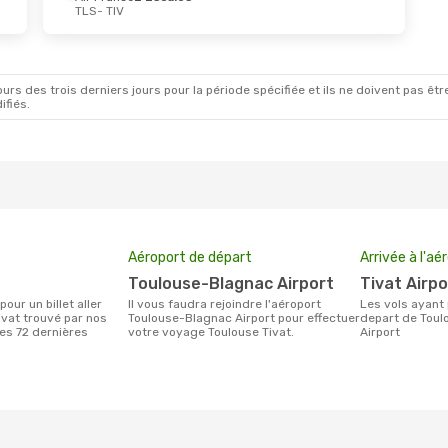
TLS
- TIV
ept.
- Ven. 4 Sept.
Dim. 25 Oct.
- Dim.
ance
2 Escales
Turkish Airlines
2 E
TIV
TLS
- TIV
Swiss International Air Lines
Turkish Airlines
2 E
rs des trois derniers jours pour la période spécifiée et ils ne doivent pas être
ales
TIV
- TLS
ifiés.
LS
Aéroport de départ
Arrivée à l'aé
Toulouse-Blagnac Airport
Tivat Airp
Il vous faudra rejoindre l'aéroport
Les vols ayant pour destination Tivat au
ivat trouvé par nos
Toulouse-Blagnac Airport pour effectuer
depart de Toulo
des 72 dernières
votre voyage Toulouse Tivat.
Airport