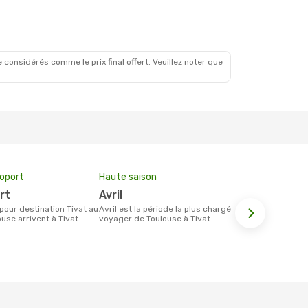
 1 Nov.
scales
scales
 considérés comme le prix final offert. Veuillez noter que
roport
Haute saison
Prix moyen 
ort
avril
584 €
avril est la période la plus chargée pour
Le prix moyen d'un billet Toulouse Tivat
use arrivent à Tivat
voyager de Toulouse à Tivat.
est d´enviro
base des 6 d