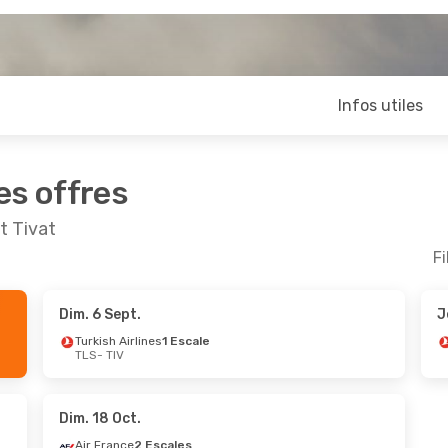
Infos utiles
es offres
t Tivat
Fi
Dim. 6 Sept.
J
Sept.
- Jeu. 10 Sept.
Dim. 11 Oct.
- Ven.
Turkish Airlines
1 Escale
TLS
- TIV
h Airlines
1 Escale
Turkish Airlines
2 E
TIV
TLS
- TIV
h Airlines
1 Escale
LS
3 Escales
TIV
- TLS
Dim. 18 Oct.
Air France
2 Escales