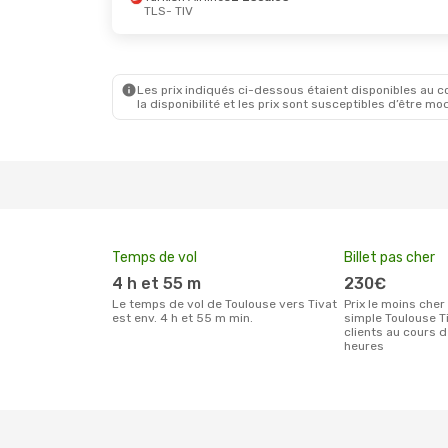
TLS
- TIV
Mer. 30 Sept.
- Ven. 9 Oct.
Mar. 1 S
Air France
2 Escales
Air Fr
TLS
- TIV
TLS
- 
Swiss International Air Lines
Les prix indiqués ci-dessous étaient disponibles au cou
3 Escales
3 Esc
la disponibilité et les prix sont susceptibles d’être mod
TIV
- TLS
TIV
- T
Temps de vol
Billet pas cher
4 h et 55 m
230€
Le temps de vol de Toulouse vers Tivat
Prix le moins cher pour un billet aller
est env. 4 h et 55 m min.
simple Toulouse T
clients au cours 
heures