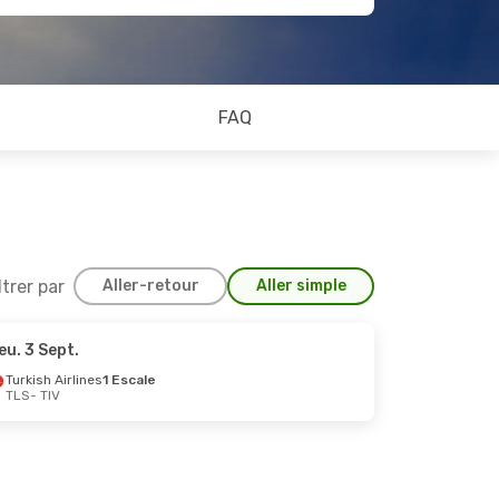
FAQ
ltrer par
Aller-retour
Aller simple
eu. 3 Sept.
 16 Oct.
Turkish Airlines
1 Escale
TLS
- TIV
scales
Swiss International Air Lines