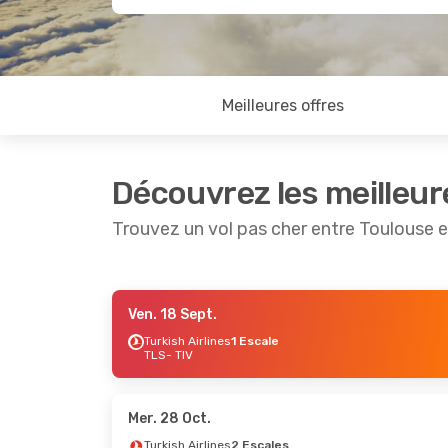
Meilleures offres
Découvrez les meilleur
Trouvez un vol pas cher entre Toulouse e
Ven. 18 Sept.
Ven. 18 Sept.
- Mar. 22 Sept.
Dim. 6 
Turkish Airlines
1 Escale
TLS
- TIV
Turkish Airlines
1 Escale
Turkis
TLS
- TIV
TLS
- 
Turkish Airlines
1 Escale
Turkis
TIV
- TLS
TIV
- T
Mer. 28 Oct.
Turkish Airlines
2 Escales