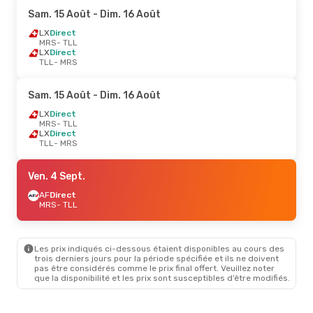
Sam. 15 Août
- Dim. 16 Août
LX
Direct
MRS
- TLL
LX
Direct
TLL
- MRS
Sam. 15 Août
- Dim. 16 Août
LX
Direct
MRS
- TLL
LX
Direct
TLL
- MRS
Ven. 4 Sept.
AF
Direct
MRS
- TLL
Les prix indiqués ci-dessous étaient disponibles au cours des
trois derniers jours pour la période spécifiée et ils ne doivent
pas être considérés comme le prix final offert. Veuillez noter
que la disponibilité et les prix sont susceptibles d’être modifiés.