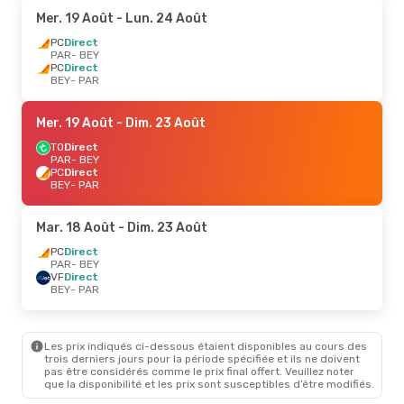
Mer. 19 Août
- Lun. 24 Août
PC
Direct
PAR
- BEY
PC
Direct
BEY
- PAR
Mer. 19 Août
- Dim. 23 Août
TO
Direct
PAR
- BEY
PC
Direct
BEY
- PAR
Mar. 18 Août
- Dim. 23 Août
PC
Direct
PAR
- BEY
VF
Direct
BEY
- PAR
Les prix indiqués ci-dessous étaient disponibles au cours des
trois derniers jours pour la période spécifiée et ils ne doivent
pas être considérés comme le prix final offert. Veuillez noter
que la disponibilité et les prix sont susceptibles d’être modifiés.