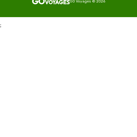
GO Voyages
©
2026
;