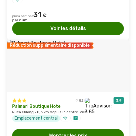
31
€
prix à partir de
par nuit
Voir les détails
Réduction supplémentaire disponible
(482)
3,9
Palmari Boutique Hotel
Nuea Khlong · 0,3 km depuis le centre-ville
Emplacement central
Montrer les prix