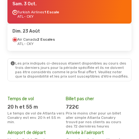
Sam. 3 Oct.
Turkish Airlines
1 Escale
ATL
- CKY
Dim. 23 Août
Air Canada
2 Escales
ATL
- CKY
Les prix indiqués ci-dessous étaient disponibles au cours des
trois derniers jours pour la période spécifiée et ils ne doivent
pas être considérés comme le prix final offert. Veuillez noter
que la disponibilité et les prix sont susceptibles d’être modifiés.
Temps de vol
Billet pas cher
Hau
20 h et 55 m
722€
av
Le temps de vol de Atlanta vers
Prix le moins cher pour un billet
avril est la période la plus
Conakry est env. 20 h et 55 m
aller simple Atlanta Conakry
cha
min.
trouvé par nos clients au cours
Atla
des 72 dernières heures
Mei
Aéroport de départ
Arrivée à l'aéroport
eff