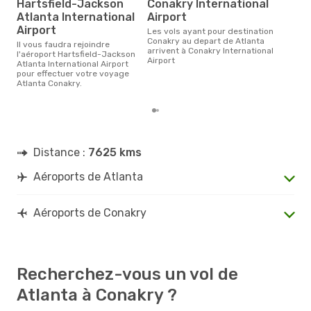
Hartsfield-Jackson
Conakry International
rés
Atlanta International
Airport
d
Airport
Les vols ayant pour destination
Selon les dernières données,
Conakry au depart de Atlanta
Il vous faudra rejoindre
déc
arrivent à Conakry International
l'aéroport Hartsfield-Jackson
usit
Airport
Atlanta International Airport
rése
pour effectuer votre voyage
dest
Atlanta Conakry.
dépa
Distance :
7625 kms
Aéroports de Atlanta
Aéroports de Conakry
Recherchez-vous un vol de
Atlanta à Conakry ?