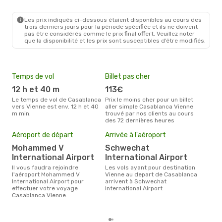
CMN
- VIE
Lufthansa
1 Escale
VIE
- CMN
Les prix indiqués ci-dessous étaient disponibles au cours des
trois derniers jours pour la période spécifiée et ils ne doivent
pas être considérés comme le prix final offert. Veuillez noter
que la disponibilité et les prix sont susceptibles d’être modifiés.
Temps de vol
Billet pas cher
Hau
12 h et 40 m
113€
av
Le temps de vol de Casablanca
Prix le moins cher pour un billet
avril est la période la plus
vers Vienne est env. 12 h et 40
aller simple Casablanca Vienne
cha
m min.
trouvé par nos clients au cours
Cas
des 72 dernières heures
Mei
Aéroport de départ
Arrivée à l'aéroport
eff
rés
Mohammed V
Schwechat
International Airport
International Airport
av
Il vous faudra rejoindre
Les vols ayant pour destination
Selon les dernières données,
l'aéroport Mohammed V
Vienne au depart de Casablanca
janv
International Airport pour
arrivent à Schwechat
usit
effectuer votre voyage
International Airport
rése
Casablanca Vienne.
dest
dép