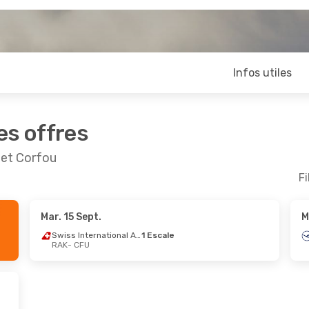
Infos utiles
es offres
 et Corfou
Fi
Mar. 15 Sept.
M
Août
- Jeu. 3 Sept.
Lun. 7 Sept.
- Mar. 15
Swiss International Air Lines
1 Escale
RAK
- CFU
Escale
Iberia
1 Escale
U
RAK
- CFU
ays
2 Escales
Iberia
1 Escale
K
CFU
- RAK