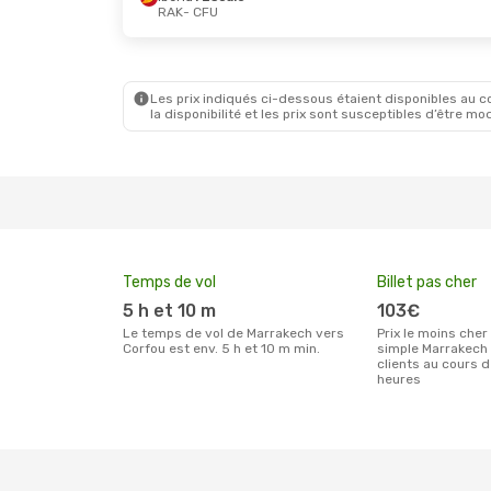
RAK
- CFU
Les prix indiqués ci-dessous étaient disponibles au cou
la disponibilité et les prix sont susceptibles d’être mod
Temps de vol
Billet pas cher
5 h et 10 m
103€
Le temps de vol de Marrakech vers
Prix le moins cher pour un billet aller
Corfou est env. 5 h et 10 m min.
simple Marrakech 
clients au cours 
heures