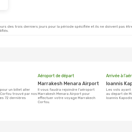
rs des trois derniers jours pour la période spécifiée et ils ne doivent pas être
ifiés.
Aéroport de départ
Arrivée à l'aé
Marrakesh Menara Airport
Ioannis Ka
Il vous faudra rejoindre l'aéroport
Les vols ayant pour destination Corfou
Corfou trouvé par nos
Marrakesh Menara Airport pour
au depart de M
des 72 dernières
effectuer votre voyage Marrakech
Ioannis Kapodis
Corfou.