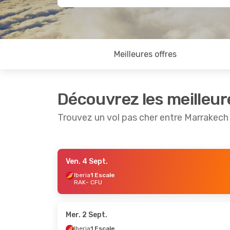
Meilleures offres
Découvrez les meilleur
Trouvez un vol pas cher entre Marrakech
Ven. 4 Sept.
Mer. 16 Sept.
- Jeu. 24 Sept.
Lun. 24 
Iberia
1 Escale
RAK
- CFU
Lufthansa
1 Escale
Iberia
1 
RAK
- CFU
RAK
- CF
Swiss International Air Lines
ITA Airw
1 Escale
CFU
- RA
CFU
- RAK
Mer. 2 Sept.
Iberia
1 Escale