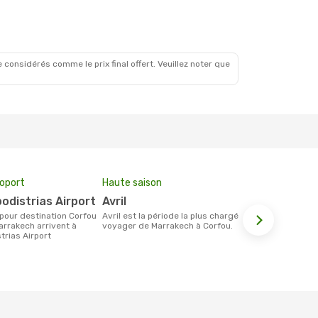
 considérés comme le prix final offert. Veuillez noter que
roport
Haute saison
Prix moyen 
podistrias Airport
avril
516 €
avril est la période la plus chargée pour
Le prix moyen d'un billet Marrakech
arrakech arrivent à
voyager de Marrakech à Corfou.
Corfou est d
trias Airport
sur la base 