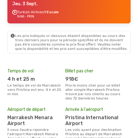
Jeu. 3 Sept.
Turkish Airlines
1 Escale
RAK
- PRN
Les prix indiqués ci-dessous étaient disponibles au cours des
trois derniers jours pour la période spécifiée et ils ne doivent
pas être considérés comme le prix final offert. Veuillez noter
que la disponibilité et les prix sont susceptibles d’être modifiés.
Temps de vol
Billet pas cher
Hau
4 h et 25 m
918€
av
Le temps de vol de Marrakech
Prix le moins cher pour un billet
avril est la période la plus
vers Pristina est env. 4 h et 25
aller simple Marrakech Pristina
cha
m min.
trouvé par nos clients au cours
Marr
des 72 dernières heures
Mei
eff
Aéroport de départ
Arrivée à l'aéroport
rés
Marrakesh Menara
Pristina International
n
Airport
Airport
Selon les dernières données,
Il vous faudra rejoindre
Les vols ayant pour destination
nov
l'aéroport Marrakesh Menara
Pristina au depart de Marrakech
usit