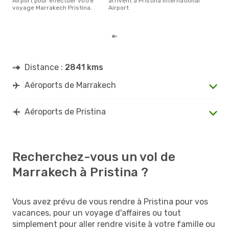
Airport pour effectuer votre
arrivent à Pristina International
rése
voyage Marrakech Pristina.
Airport
dest
dép
Distance :
2841 kms
Aéroports de Marrakech
Aéroports de Pristina
Recherchez-vous un vol de
Marrakech à Pristina ?
Vous avez prévu de vous rendre à Pristina pour vos
vacances, pour un voyage d'affaires ou tout
simplement pour aller rendre visite à votre famille ou