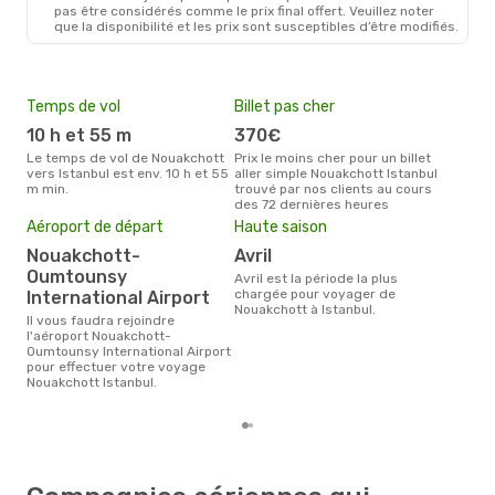
NKC
- IST
pas être considérés comme le prix final offert. Veuillez noter
Turkish Airlines
Direct
que la disponibilité et les prix sont susceptibles d’être modifiés.
IST
- NKC
Temps de vol
Billet pas cher
Com
10 h et 55 m
370€
Tu
Le temps de vol de Nouakchott
Prix le moins cher pour un billet
Les compagnie(s) aérienne(s)
vers Istanbul est env. 10 h et 55
aller simple Nouakchott Istanbul
effe
m min.
trouvé par nos clients au cours
entr
des 72 dernières heures
Mei
Aéroport de départ
Haute saison
eff
Nouakchott-
avril
rés
Oumtounsy
avril est la période la plus
d
chargée pour voyager de
International Airport
Nouakchott à Istanbul.
Selon les dernières données,
Il vous faudra rejoindre
sep
l'aéroport Nouakchott-
plus
Oumtounsy International Airport
rése
pour effectuer votre voyage
dest
Nouakchott Istanbul.
dép