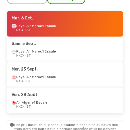
Sam. 19 Sept.
Mar. 6 Oct.
- Mer. 23 Sept.
Royal Air Maroc
Royal Air Maroc
1 Escale
1 Escale
NKC
NKC
- IST
- IST
Royal Air Maroc
1 Escale
IST
- NKC
Sam. 5 Sept.
Lun. 19 Oct.
Royal Air Maroc
- Jeu. 29 Oct.
1 Escale
NKC
- IST
Royal Air Maroc
1 Escale
NKC
- IST
Royal Air Maroc
1 Escale
Mer. 23 Sept.
IST
- NKC
Royal Air Maroc
1 Escale
NKC
- IST
Mer. 2 Sept.
- Dim. 6 Sept.
Tunisair
1 Escale
Ven. 28 Août
NKC
- IST
Tunisair
1 Escale
Air Algerie
1 Escale
IST
- NKC
NKC
- IST
Lun. 24 Août
- Dim. 30 Août
Les prix indiqués ci-dessous étaient disponibles au cours des
Turkish Airlines
Direct
trois derniers jours pour la période spécifiée et ils ne doivent