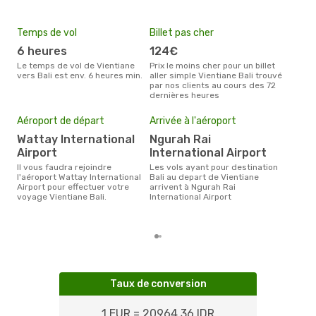
Temps de vol
Billet pas cher
Hau
6 heures
124€
av
Le temps de vol de Vientiane
Prix le moins cher pour un billet
avril est la période la plus
vers Bali est env. 6 heures min.
aller simple Vientiane Bali trouvé
cha
par nos clients au cours des 72
Vien
dernières heures
Mei
eff
Aéroport de départ
Arrivée à l'aéroport
rés
Wattay International
Ngurah Rai
fé
Airport
International Airport
Selon les dernières données,
Il vous faudra rejoindre
Les vols ayant pour destination
déc
l'aéroport Wattay International
Bali au depart de Vientiane
usit
Airport pour effectuer votre
arrivent à Ngurah Rai
rése
voyage Vientiane Bali.
International Airport
dest
de V
Taux de conversion
1 EUR = 20964.36 IDR