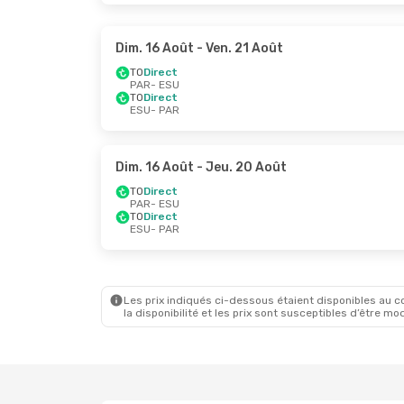
Dim. 16 Août
- Ven. 21 Août
TO
Direct
PAR
- ESU
TO
Direct
ESU
- PAR
Dim. 16 Août
- Jeu. 20 Août
TO
Direct
PAR
- ESU
TO
Direct
ESU
- PAR
Les prix indiqués ci-dessous étaient disponibles au cou
la disponibilité et les prix sont susceptibles d’être mod