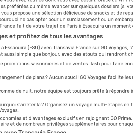
ies préférées ou même avancer sur quelques dossiers (si vou
 vous propose une sélection délicieuse de snacks et de repas
 pourquoi ne pas opter pour un surclassement ou un embarqu
 France fait de votre trajet de Paris à Essaouira un moment 
es et profitez de tous les avantages
) à Essaouira (ESU) avec Transavia France sur GO Voyages, c’e
nt aussi simple que bonjour, avec des atouts qui rendront c
e promotions saisonnières et de ventes flash pour faire enco
angement de plans ? Aucun souci ! GO Voyages facilite les 
comme de nuit, notre équipe est toujours prête à répondre à
urquoi s’arrêter là ? Organisez un voyage multi-étapes en t
 Voyages.
conomies et d’avantages exclusifs en rejoignant GO Prime.
ritaire et de nombreux privilèges supplémentaires pour chaq
a avec Transavia France