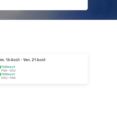
im. 16 Août
- Ven. 21 Août
TO
Direct
PAR
- ESU
TO
Direct
ESU
- PAR