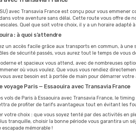
a (ESU) avec Transavia France est conçu pour vous emmener 
dans votre aventure sans délai. Cette route vous offre de 
 escales. Quel que soit votre choix, il y a un horaire adapté à
ouira : à quoi s’attendre
ez un accès facile grâce aux transports en commun, à une si
ôles de sécurité passés, vous aurez tout le temps de vous d
moderne et spacieux vous attend, avec de nombreuses options 
s emmener où vous voulez. Que vous vous rendiez directeme
t vous avez besoin est à portée de main pour démarrer votre 
e voyage Paris — Essaouira avec Transavia France
s vols de Paris à Essaouira avec Transavia France, le timing e
tra de profiter de tarifs avantageux tout en évitant les fou
r votre choix : que vous soyez tenté par des activités en pl
us tranquille, choisir la bonne période vous garantira un séj
ne escapade mémorable !