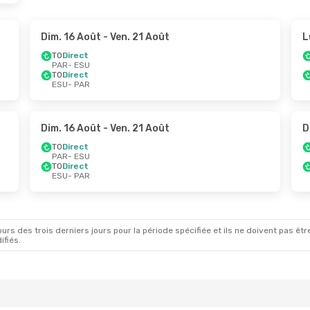
Dim. 16 Août
- Ven. 21 Août
L
TO
Direct
PAR
- ESU
TO
Direct
ESU
- PAR
Dim. 16 Août
- Ven. 21 Août
D
TO
Direct
PAR
- ESU
TO
Direct
ESU
- PAR
rs des trois derniers jours pour la période spécifiée et ils ne doivent pas être
ifiés.