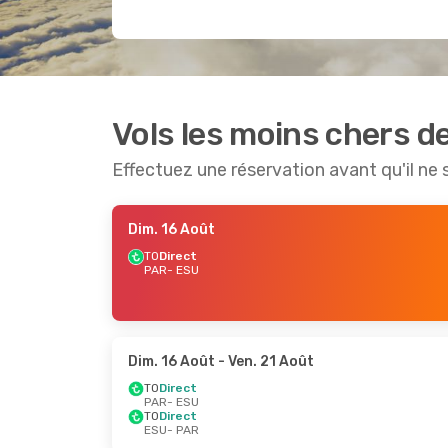
Vols les moins chers de
Effectuez une réservation avant qu'il ne 
Dim. 16 Août
TO
Direct
PAR
- ESU
Dim. 16 Août
- Ven. 21 Août
TO
Direct
PAR
- ESU
TO
Direct
ESU
- PAR