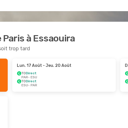
 Paris à Essaouira
soit trop tard
Lun. 17 Août
- Jeu. 20 Août
D
TO
Direct
PAR
- ESU
TO
Direct
ESU
- PAR