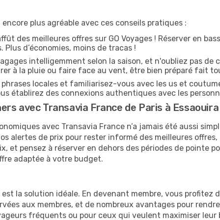
encore plus agréable avec ces conseils pratiques :
affût des meilleures offres sur GO Voyages ! Réserver en bass
es. Plus d’économies, moins de tracas !
agages intelligemment selon la saison, et n'oubliez pas de c
arer à la pluie ou faire face au vent, être bien préparé fait to
hrases locales et familiarisez-vous avec les us et coutume
s établirez des connexions authentiques avec les personn
ers avec Transavia France de Paris à Essaouira
onomiques avec Transavia France n’a jamais été aussi simpl
s alertes de prix pour rester informé des meilleures offres,
prix, et pensez à réserver en dehors des périodes de pointe
ffre adaptée à votre budget.
e est la solution idéale. En devenant membre, vous profitez
servées aux membres, et de nombreux avantages pour rendre
 voyageurs fréquents ou pour ceux qui veulent maximiser leu