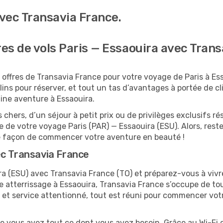
vec Transavia France.
res de vols Paris — Essaouira avec Tran
 offres de Transavia France pour votre voyage de Paris à Es
ins pour réserver, et tout un tas d’avantages à portée de clic 
aine aventure à Essaouira.
 chers, d’un séjour à petit prix ou de privilèges exclusifs
de votre voyage Paris (PAR) — Essaouira (ESU). Alors, res
re façon de commencer votre aventure en beauté !
ec Transavia France
a (ESU) avec Transavia France (TO) et préparez-vous à vivre
re atterrissage à Essaouira, Transavia France s’occupe de to
 et service attentionné, tout est réuni pour commencer vot
ue vous avez tout ce dont vous avez besoin. Grâce au Wi-Fi 