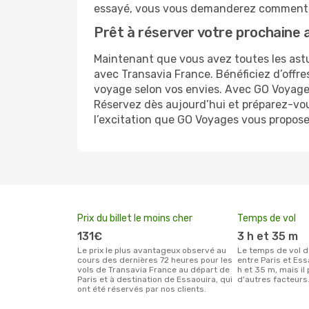
essayé, vous vous demanderez comment 
Prêt à réserver votre prochaine 
Maintenant que vous avez toutes les astuc
avec Transavia France. Bénéficiez d’offre
voyage selon vos envies. Avec GO Voyages,
Réservez dès aujourd’hui et préparez-vous
l’excitation que GO Voyages vous propose 
Prix du billet le moins cher
Temps de vol
131€
3 h et 35 m
Le prix le plus avantageux observé au
Le temps de vol de Transavia France
cours des dernières 72 heures pour les
entre Paris et Ess
vols de Transavia France au départ de
h et 35 m, mais il
Paris et à destination de Essaouira, qui
d'autres facteurs
ont été réservés par nos clients.