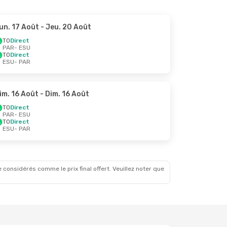
un. 17 Août
- Jeu. 20 Août
TO
Direct
PAR
- ESU
TO
Direct
ESU
- PAR
im. 16 Août
- Dim. 16 Août
TO
Direct
PAR
- ESU
TO
Direct
ESU
- PAR
 considérés comme le prix final offert. Veuillez noter que