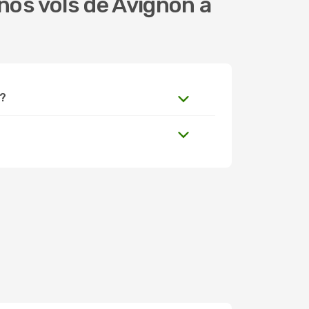
os vols de Avignon à
 ?