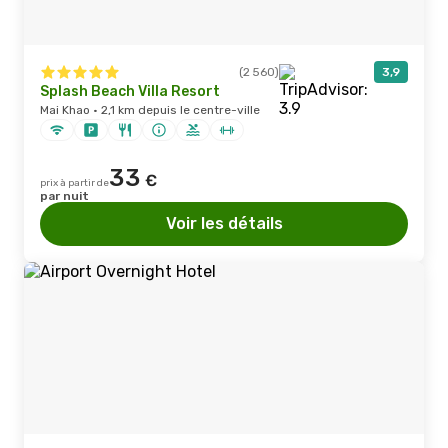
(2 560)
3,9
Splash Beach Villa Resort
Mai Khao · 2,1 km depuis le centre-ville
33
€
prix à partir de
par nuit
Voir les détails