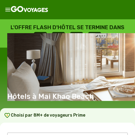
L'OFFRE FLASH D'HÔTEL SE TERMINE DANS
--
:
--
:
--
:
--
JOURS
HEURES
MINUTES
SECONDES
Hôtels à Mai Khao Beach
Choisi par 8M+ de voyageurs Prime