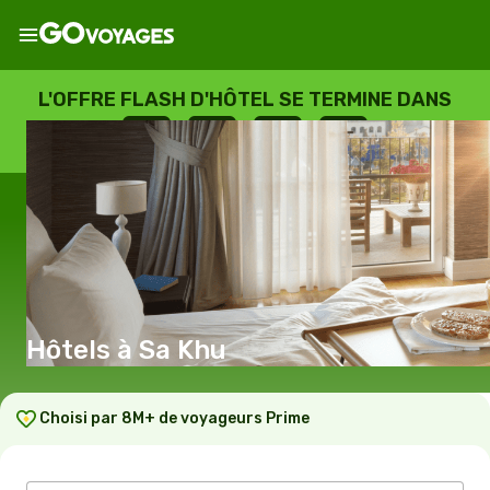
L'OFFRE FLASH D'HÔTEL SE TERMINE DANS
--
:
--
:
--
:
--
JOURS
HEURES
MINUTES
SECONDES
Hôtels à Sa Khu
Choisi par 8M+ de voyageurs Prime